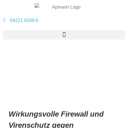
04221 9269-0
Apmann – Dienstleister für Telekommunikations-, Daten- und Sicherheitssysteme
Wirkungsvolle Firewall und
Virenschutz gegen