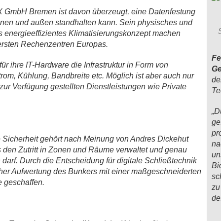
IX GmbH Bremen ist davon überzeugt, eine Datenfestung
innen und außen standhalten kann. Sein physisches und
es energieeffizientes Klimatisierungskonzept machen
ersten Rechenzentren Europas.
Fe
ür ihre IT-Hardware die Infrastruktur in Form von
Ge
rom, Kühlung, Bandbreite etc. Möglich ist aber auch nur
de
zur Verfügung gestellten Dienstleistungen wie Private
Te
„D
ge
pr
e Sicherheit gehört nach Meinung von Andres Dickehut
na
as den Zutritt in Zonen und Räume verwaltet und genau
un
darf. Durch die Entscheidung für digitale Schließtechnik
Bi
cher Aufwertung des Bunkers mit einer maßgeschneiderten
sc
e geschaffen.
zu
de