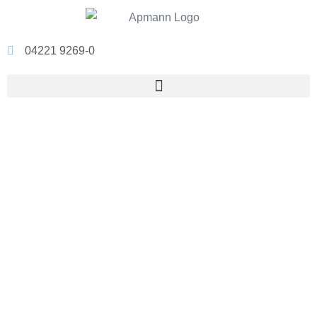
04221 9269-0
Apmann – Dienstleister für Telekommunikations-, Daten- und Sicherheitssysteme